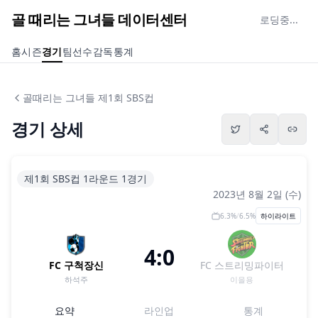
골 때리는 그녀들 데이터센터
로딩중...
홈
시즌
경기
팀
선수
감독
통계
골때리는 그녀들 제1회 SBS컵
경기 상세
제1회 SBS컵 1라운드 1경기
2023년 8월 2일 (수)
6.3
%
/
6.5
%
하이라이트
4:0
FC 구척장신
FC 스트리밍파이터
하석주
이을용
요약
라인업
통계