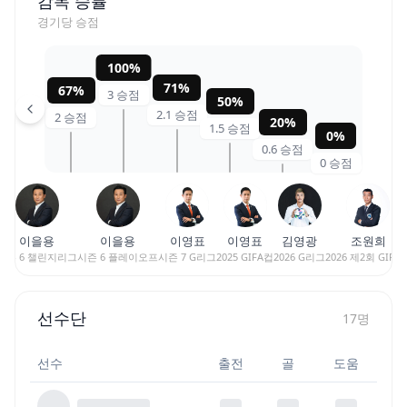
감독 승률
경기당 승점
100
%
71
%
67
%
3
승점
50
%
2.1
승점
2
승점
20
%
1.5
승점
0
%
0.6
승점
0
승점
이을용
이을용
이영표
이영표
김영광
조원희
시즌 6 챌린지리그
시즌 6 플레이오프
시즌 7 G리그
2025 GIFA컵
2026 G리그
2026 제2회 GIFA
선수단
17
명
선수
출전
골
도움