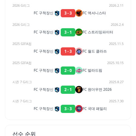
2026 G리그
2026.2.11
3
-
3
FC 구척장신
FC 액셔니스타
2026 G리그
2026.2.4
3
-
1
FC 구척장신
FC 스트리밍파이터
2025 GIFA컵
2025.11.5
1
-
3
FC 구척장신
FC 월드 클라쓰
2025 GIFA컵
2025.10.15
2
-
0
FC 구척장신
FC 발라드림
시즌 7 G리그
2025.8.27
2
-
1
FC 구척장신
FC 원더우먼 2026
시즌 7 G리그
2025.7.30
3
-
3
FC 구척장신
FC 국대 패밀리
선수 순위