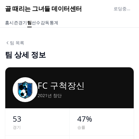
골 때리는 그녀들 데이터센터
로딩중...
홈
시즌
경기
팀
선수
감독
통계
팀 목록
팀 상세 정보
FC 구척장신
2021년 창단
53
47
%
경기
승률