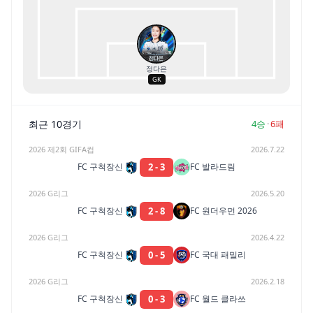
정다은
GK
최근 10경기
4
승
·
6
패
2026 제2회 GIFA컵
2026.7.22
2
-
3
FC 구척장신
FC 발라드림
2026 G리그
2026.5.20
2
-
8
FC 구척장신
FC 원더우먼 2026
2026 G리그
2026.4.22
0
-
5
FC 구척장신
FC 국대 패밀리
2026 G리그
2026.2.18
0
-
3
FC 구척장신
FC 월드 클라쓰