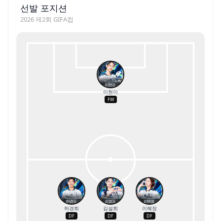
선발 포지션
2026 제2회 GIFA컵
이현이
FW
허경희
김설희
이혜정
DF
DF
DF