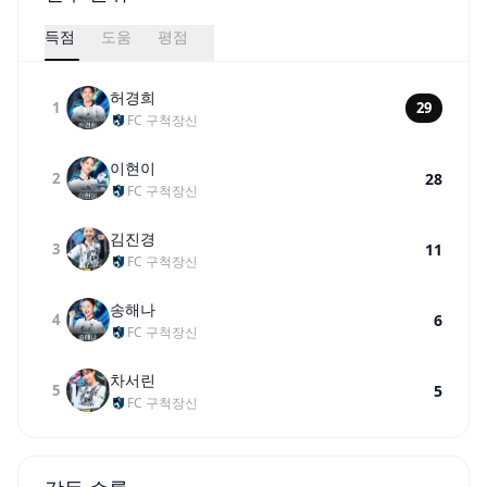
득점
도움
평점
허경희
1
29
FC 구척장신
이현이
2
28
FC 구척장신
김진경
3
11
FC 구척장신
송해나
4
6
FC 구척장신
차서린
5
5
FC 구척장신