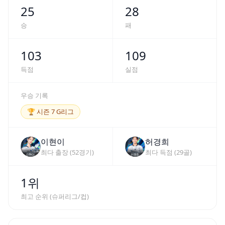
25
28
승
패
103
109
득점
실점
우승 기록
🏆
시즌 7 G리그
이현이
허경희
최다 출장 (
52
경기)
최다 득점 (
29
골)
1위
최고 순위 (슈퍼리그/컵)