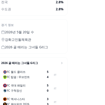
전국
2.8
%
수도권
2.8
%
경기 정보
2026년 5월 20일 수
강화고인돌체육관
2026 골 때리는 그녀들 G리그
2026 골 때리는 그녀들 G리그
FC 월드 클라쓰
5
FT
FC 탑걸 : 무브먼트
4
FC 국대 패밀리
5
FT
FC 구척장신
0
FC 액셔니스타
3
FT
FC 원더우먼 2026
3