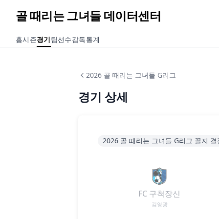
골 때리는 그녀들 데이터센터
홈
시즌
경기
팀
선수
감독
통계
2026 골 때리는 그녀들 G리그
경기 상세
2026 골 때리는 그녀들 G리그 꼴지 
FC 구척장신
김영광