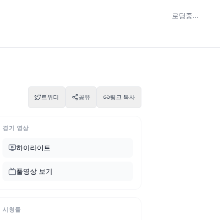
로딩중...
트위터
공유
링크 복사
경기 영상
하이라이트
풀영상 보기
시청률