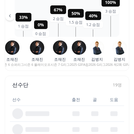
100
%
67
%
3
승점
50
%
40
%
33
%
2
승점
1.5
승점
0
%
1.2
승점
1
승점
0
승점
조재진
조재진
조재진
조재진
김병지
김병지
시즌 6 슈퍼리그
시즌 6 플레이오프
시즌 7 G리그
2025 GIFA컵
2026 G리그
2026 제2회 GIFA컵
선수단
19
명
선수
출전
골
도움