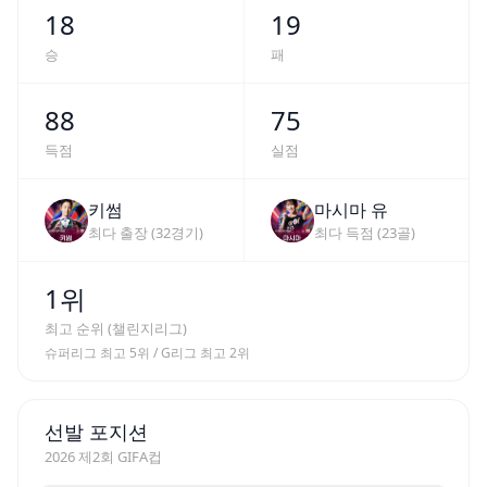
18
19
승
패
88
75
득점
실점
키썸
마시마 유
최다 출장 (
32
경기)
최다 득점 (
23
골)
1
위
최고 순위 (
챌린지리그
)
슈퍼리그 최고
5
위 / G리그 최고
2
위
선발 포지션
2026 제2회 GIFA컵