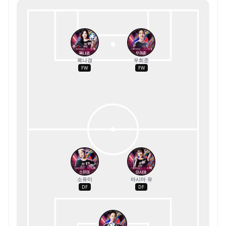
목나경
우희준
FW
FW
소유미
마시마 유
DF
DF