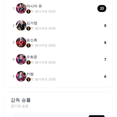
마시마 유
1
23
FC 원더우먼 2026
김가영
2
8
FC 원더우먼 2026
송소희
3
8
FC 원더우먼 2026
우희준
4
7
FC 원더우먼 2026
키썸
5
6
FC 원더우먼 2026
감독 승률
경기당 승점