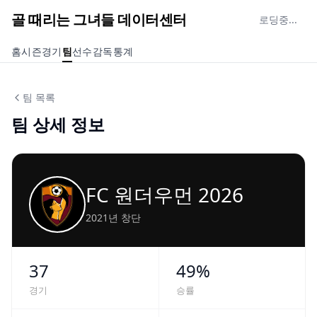
골 때리는 그녀들 데이터센터
로딩중...
홈
시즌
경기
팀
선수
감독
통계
팀 목록
팀 상세 정보
FC 원더우먼 2026
2021년 창단
37
49
%
경기
승률