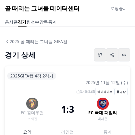
골 때리는 그녀들 데이터센터
로딩중...
홈
시즌
경기
팀
선수
감독
통계
2025 골 때리는 그녀들 GIFA컵
경기 상세
2025GIFA컵 4강 2경기
2025년 11월 12일 (수)
3.4
%
/
3.6
%
하이라이트
풀영상
1:3
FC 원더우먼
FC 국대 패밀리
조재진
백지훈
요약
라인업
통계