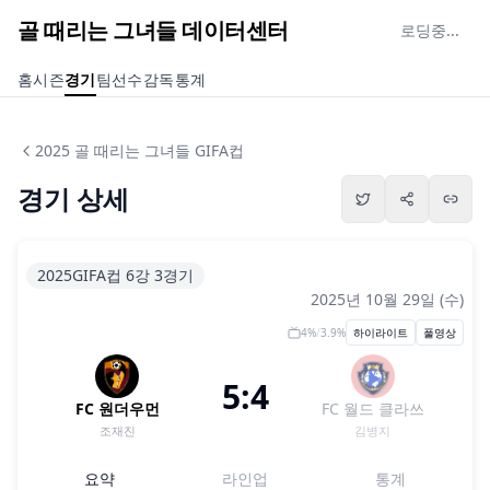
골 때리는 그녀들 데이터센터
로딩중...
홈
시즌
경기
팀
선수
감독
통계
2025 골 때리는 그녀들 GIFA컵
경기 상세
2025GIFA컵 6강 3경기
2025년 10월 29일 (수)
4
%
/
3.9
%
하이라이트
풀영상
5:4
FC 원더우먼
FC 월드 클라쓰
조재진
김병지
요약
라인업
통계