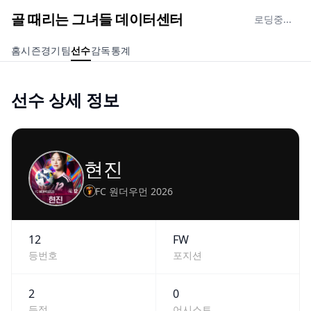
골 때리는 그녀들 데이터센터
로딩중...
홈
시즌
경기
팀
선수
감독
통계
선수 상세 정보
현진
FC 원더우먼 2026
12
FW
등번호
포지션
2
0
득점
어시스트