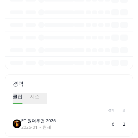
경력
클럽
시즌
경기
골
FC 원더우먼 2026
6
2
2026-01
~
현재