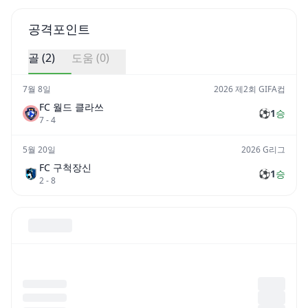
공격포인트
골 (
2
)
도움 (
0
)
7월 8일
2026 제2회 GIFA컵
FC 월드 클라쓰
⚽
1
승
7
-
4
5월 20일
2026 G리그
FC 구척장신
⚽
1
승
2
-
8