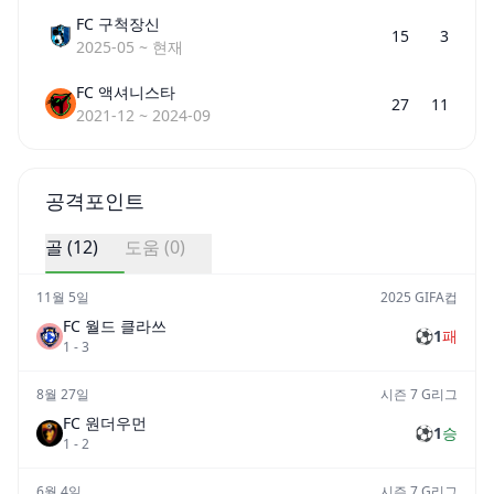
FC 구척장신
15
3
2025-05
~
현재
FC 액셔니스타
27
11
2021-12
~
2024-09
공격포인트
골 (
12
)
도움 (
0
)
11월 5일
2025 GIFA컵
FC 월드 클라쓰
⚽
1
패
1
-
3
8월 27일
시즌 7 G리그
FC 원더우먼
⚽
1
승
1
-
2
6월 4일
시즌 7 G리그