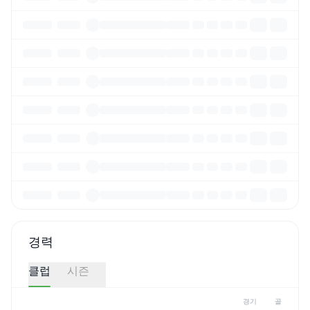
경력
클럽
시즌
경기
골