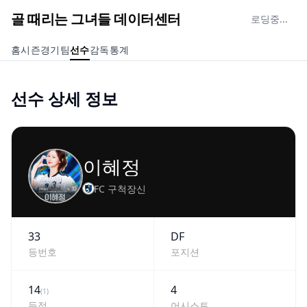
골 때리는 그녀들 데이터센터
로딩중...
홈
시즌
경기
팀
선수
감독
통계
선수 상세 정보
이혜정
FC 구척장신
33
DF
등번호
포지션
14
4
(
1
)
득점
어시스트