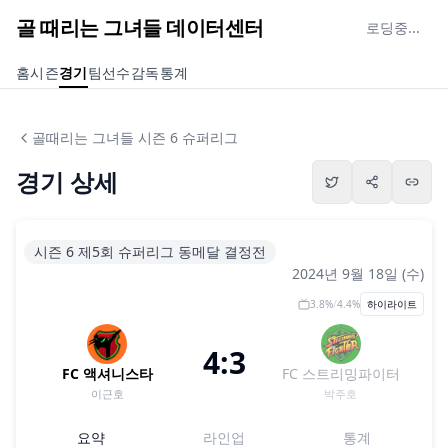
골 때리는 그녀들 데이터센터
로딩중...
홈
시즌
경기
팀
선수
감독
통계
골때리는 그녀들 시즌 6 슈퍼리그
경기 상세
시즌 6 제5회 슈퍼리그 동메달 결정전
2024년 9월 18일 (수)
3.8
%
/
4.4
%
하이라이트
4:3
FC 액셔니스타
FC 스트리밍파이터
이근호
박주호
요약
라인업
통계