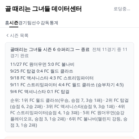
골 때리는 그녀들 데이터센터
로딩중...
홈
시즌
경기
팀
선수
감독
통계
시즌 목록
골때리는 그녀들 시즌 6 슈퍼리그
—
종료
전체
11
경기 중
11
경기 완료
11/27
FC 원더우먼
5
:
0
FC 불나비
9/25
FC 탑걸
0
:
4
FC 월드 클라쓰
9/18
FC 액셔니스타
4
:
3
FC 스트리밍파이터
9/11
FC 스트리밍파이터
4
:
4
FC 월드 클라쓰
(승부차기 4:5)
9/4
FC 액셔니스타
0
:
1
FC 탑걸
순위:
1위 FC 월드 클라쓰(우승, 승점 7, 3승 1패) · 2위 FC 탑걸
(승점 6, 2승 2패) · 3위 FC 액셔니스타(승점 9, 3승 1패) · 4위
FC 스트리밍파이터(승점 4, 1승 3패) · 5위 FC 원더우먼(승강
플레이오프, 승점 3, 1승 2패) · 6위 FC 불나비(챌린지 강등, 승
점 3, 1승 2패)