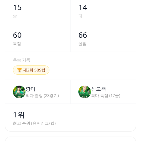
15
14
승
패
60
66
득점
실점
우승 기록
🏆
제2회 SBS컵
깡미
심으뜸
최다 출장 (
28
경기)
최다 득점 (
17
골)
1위
최고 순위 (슈퍼리그/컵)