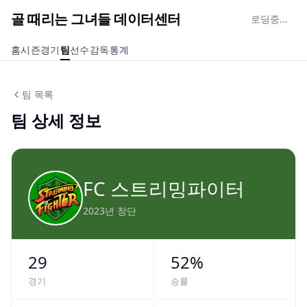
골 때리는 그녀들 데이터센터
로딩중...
홈
시즌
경기
팀
선수
감독
통계
팀 목록
팀 상세 정보
FC 스트리밍파이터
2023년 창단
29
52
%
경기
승률