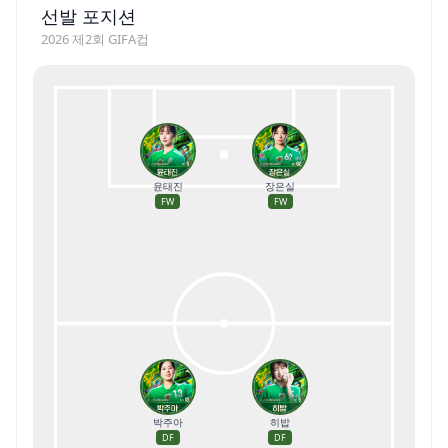
선발 포지션
2026 제2회 GIFA컵
윤태진
장은실
FW
FW
박주아
히밥
DF
DF