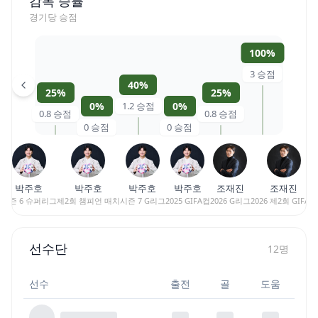
감독 승률
경기당 승점
100
%
3
승점
40
%
25
%
25
%
0
%
1.2
승점
0
%
0.8
승점
0.8
승점
0
승점
0
승점
박주호
박주호
박주호
박주호
조재진
조재진
시즌 6 슈퍼리그
제2회 챔피언 매치
시즌 7 G리그
2025 GIFA컵
2026 G리그
2026 제2회 GIFA컵
선수단
12
명
선수
출전
골
도움