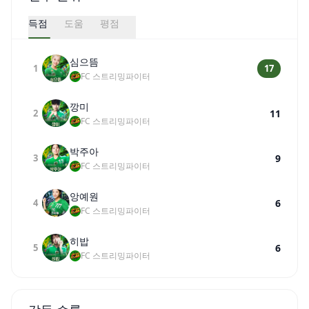
득점
도움
평점
심으뜸
1
17
FC 스트리밍파이터
깡미
2
11
FC 스트리밍파이터
박주아
3
9
FC 스트리밍파이터
앙예원
4
6
FC 스트리밍파이터
히밥
5
6
FC 스트리밍파이터