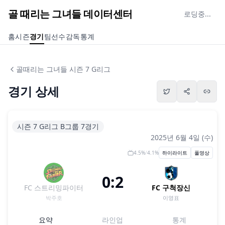
골 때리는 그녀들 데이터센터
로딩중...
홈
시즌
경기
팀
선수
감독
통계
골때리는 그녀들 시즌 7 G리그
경기 상세
시즌 7 G리그 B그룹 7경기
2025년 6월 4일 (수)
4.5
%
/
4.1
%
하이라이트
풀영상
0:2
FC 스트리밍파이터
FC 구척장신
박주호
이영표
요약
라인업
통계