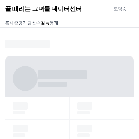
골 때리는 그녀들 데이터센터
로딩중...
홈
시즌
경기
팀
선수
감독
통계