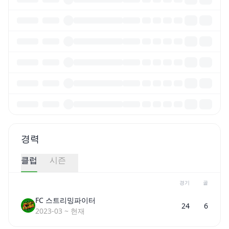
경력
클럽
시즌
경기
골
FC 스트리밍파이터
24
6
2023-03
~
현재