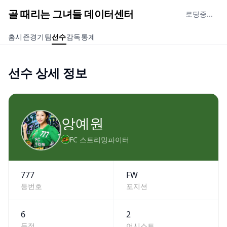
골 때리는 그녀들 데이터센터
로딩중...
홈
시즌
경기
팀
선수
감독
통계
선수 상세 정보
앙예원
FC 스트리밍파이터
777
FW
등번호
포지션
6
2
득점
어시스트