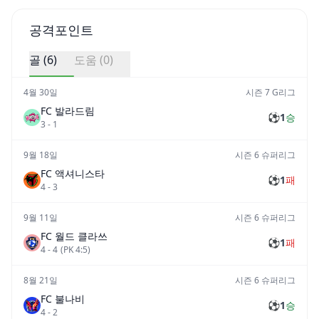
공격포인트
골 (
6
)
도움 (
0
)
4월 30일
시즌 7 G리그
FC 발라드림
⚽
1
승
3
-
1
9월 18일
시즌 6 슈퍼리그
FC 액셔니스타
⚽
1
패
4
-
3
9월 11일
시즌 6 슈퍼리그
FC 월드 클라쓰
⚽
1
패
4
-
4
(PK
4
:
5
)
8월 21일
시즌 6 슈퍼리그
FC 불나비
⚽
1
승
4
-
2