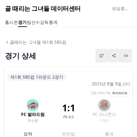
골 때리는 그녀들 데이터센터
로딩중...
홈
시즌
경기
팀
선수
감독
통계
골때리는 그녀들 제1회 SBS컵
경기 상세
제1회 SBS컵 1라운드 2경기
2023년 8월 9일 (수)
6.5
%
/
6.5
%
하이라이트
1:1
FC 발라드림
FC 아나콘다
PK
4
:
3
최성용
이영표
요약
라인업
통계