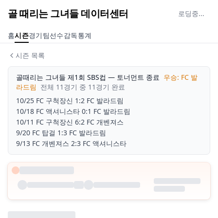
골 때리는 그녀들 데이터센터
로딩중...
홈
시즌
경기
팀
선수
감독
통계
시즌 목록
골때리는 그녀들 제1회 SBS컵
—
토너먼트
종료
우승:
FC 발
라드림
전체
11
경기 중
11
경기 완료
10/25
FC 구척장신
1
:
2
FC 발라드림
10/18
FC 액셔니스타
0
:
1
FC 발라드림
10/11
FC 구척장신
6
:
2
FC 개벤져스
9/20
FC 탑걸
1
:
3
FC 발라드림
9/13
FC 개벤져스
2
:
3
FC 액셔니스타