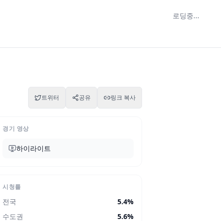
로딩중...
트위터
공유
링크 복사
경기 영상
하이라이트
시청률
전국
5.4
%
수도권
5.6
%