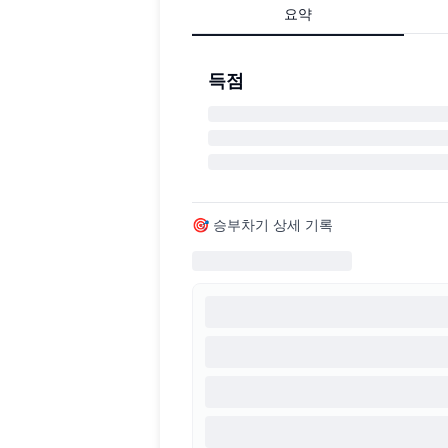
요약
득점
🎯 승부차기 상세 기록