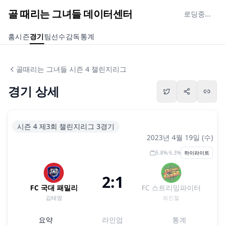
골 때리는 그녀들 데이터센터
로딩중...
홈
시즌
경기
팀
선수
감독
통계
골때리는 그녀들 시즌 4 챌린지리그
경기 상세
시즌 4 제3회 챌린지리그 3경기
2023년 4월 19일 (수)
5.8
%
/
6.3
%
하이라이트
2:1
FC 국대 패밀리
FC 스트리밍파이터
김태영
최진철
요약
라인업
통계