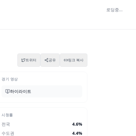
로딩중...
트위터
공유
링크 복사
경기 영상
하이라이트
시청률
전국
4.6
%
수도권
4.4
%