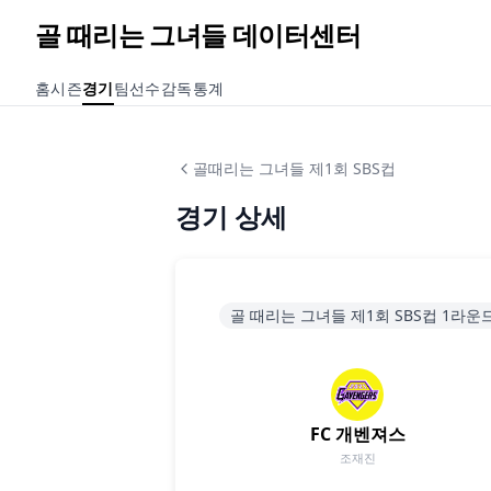
골 때리는 그녀들 데이터센터
홈
시즌
경기
팀
선수
감독
통계
골때리는 그녀들 제1회 SBS컵
경기 상세
골 때리는 그녀들 제1회 SBS컵 1라운
FC 개벤져스
조재진