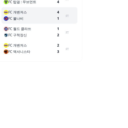
FC 탑걸 : 무브먼트
4
FC 개벤져스
4
FT
FC 불나비
1
FC 월드 클라쓰
1
FT
FC 구척장신
2
FC 개벤져스
2
FT
FC 액셔니스타
3