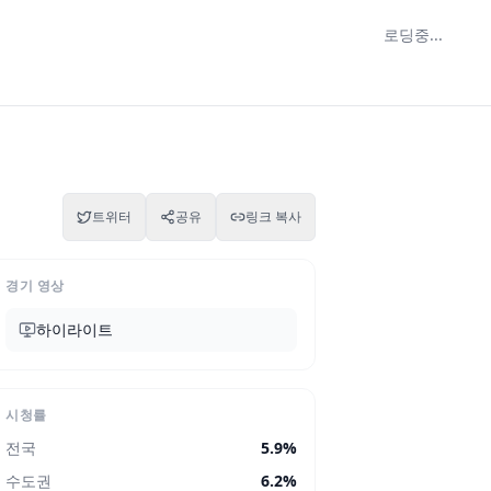
로딩중...
트위터
공유
링크 복사
경기 영상
하이라이트
시청률
전국
5.9
%
수도권
6.2
%