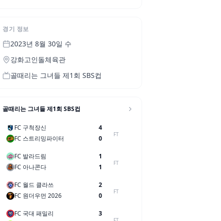
경기 정보
2023년 8월 30일 수
강화고인돌체육관
골때리는 그녀들 제1회 SBS컵
골때리는 그녀들 제1회 SBS컵
FC 구척장신
4
FT
FC 스트리밍파이터
0
FC 발라드림
1
FT
FC 아나콘다
1
FC 월드 클라쓰
2
FT
FC 원더우먼 2026
0
FC 국대 패밀리
3
FT