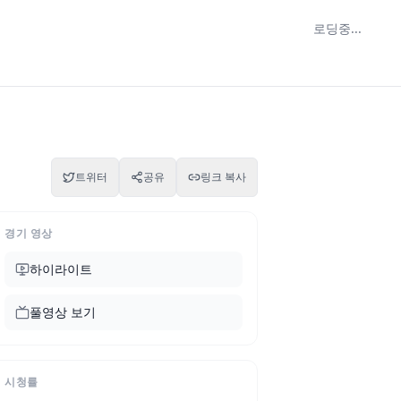
로딩중...
트위터
공유
링크 복사
경기 영상
하이라이트
풀영상 보기
시청률