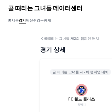
골 때리는 그녀들 데이터센터
홈
시즌
경기
팀
선수
감독
통계
골때리는 그녀들 제2회 챔피언 매치
경기 상세
골 때리는 그녀들 제2회 챔피언 매치
FC 월드 클라쓰
김병지