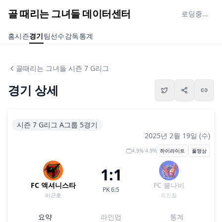
골 때리는 그녀들 데이터센터
로딩중...
홈
시즌
경기
팀
선수
감독
통계
골때리는 그녀들 시즌 7 G리그
경기 상세
시즌 7 G리그 A그룹 5경기
2025년 2월 19일 (수)
4.9
%
/
4.9
%
하이라이트
풀영상
1:1
FC 액셔니스타
FC 불나비
PK
6
:
5
이근호
최진철
요약
라인업
통계