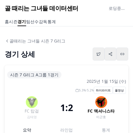
골 때리는 그녀들 데이터센터
로딩중...
홈
시즌
경기
팀
선수
감독
통계
골때리는 그녀들 시즌 7 G리그
경기 상세
시즌 7 G리그 A그룹 1경기
2025년 1월 15일 (수)
5.3
%
/
5.2
%
하이라이트
풀영상
1:2
FC 탑걸
FC 액셔니스타
김태영
이근호
요약
라인업
통계