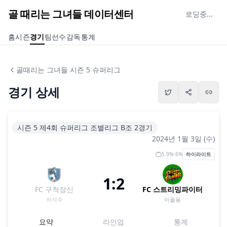
골 때리는 그녀들 데이터센터
로딩중...
홈
시즌
경기
팀
선수
감독
통계
골때리는 그녀들 시즌 5 슈퍼리그
경기 상세
시즌 5 제4회 슈퍼리그 조별리그 B조 2경기
2024년 1월 3일 (수)
5.9
%
/
6
%
하이라이트
1:2
FC 구척장신
FC 스트리밍파이터
하석주
이을용
요약
라인업
통계