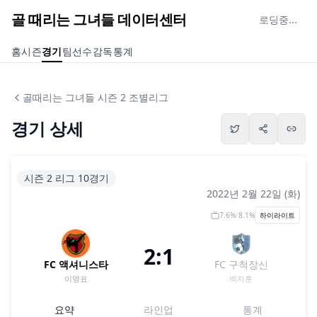
골 때리는 그녀들 데이터센터
로딩중...
홈
시즌
경기
팀
선수
감독
통계
골때리는 그녀들 시즌 2 조별리그
경기 상세
시즌 2 리그 10경기
2022년 2월 22일 (화)
7.6
%
/
8.1
%
하이라이트
2:1
FC 액셔니스타
FC 구척장신
이영표
백지훈
요약
라인업
통계