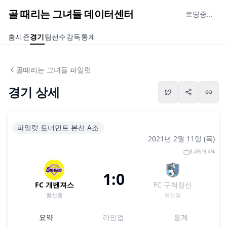
골 때리는 그녀들 데이터센터
로딩중...
홈
시즌
경기
팀
선수
감독
통계
골때리는 그녀들 파일럿
경기 상세
파일럿 토너먼트 본선 A조
2021년 2월 11일 (목)
8.4
%
/
9.4
%
1:0
FC 개벤져스
FC 구척장신
황선홍
최진철
요약
라인업
통계