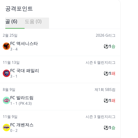
공격포인트
골 (
6
)
도움 (
0
)
2월 25일
2026 G리그
FC 액셔니스타
⚽
1
승
3
-
4
11월 13일
시즌 6 챌린지리그
FC 국대 패밀리
⚽
1
패
3
-
1
8월 9일
제1회 SBS컵
FC 발라드림
⚽
1
패
1
-
1
(PK
4
:
3
)
11월 9일
시즌 3 챌린지리그
FC 개벤져스
⚽
1
승
0
-
2