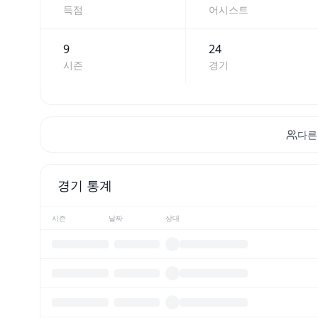
득점
어시스트
9
24
시즌
경기
다른
경기 통계
시즌
날짜
상대