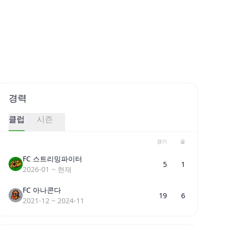
경력
클럽
시즌
경기
골
FC 스트리밍파이터
5
1
2026-01
~
현재
FC 아나콘다
19
6
2021-12
~
2024-11