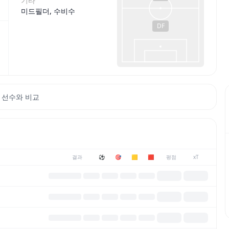
기타
미드필더, 수비수
DF
 선수와 비교
결과
⚽
🎯
🟨
🟥
평점
xT