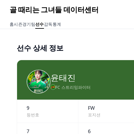
골 때리는 그녀들 데이터센터
홈
시즌
경기
팀
선수
감독
통계
선수 상세 정보
윤태진
FC 스트리밍파이터
9
FW
등번호
포지션
7
6