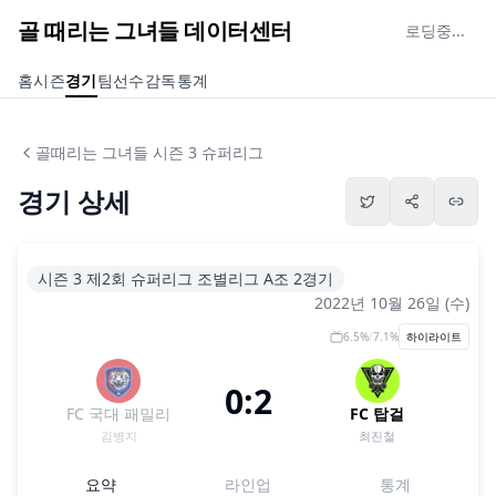
골 때리는 그녀들 데이터센터
로딩중...
홈
시즌
경기
팀
선수
감독
통계
골때리는 그녀들 시즌 3 슈퍼리그
경기 상세
시즌 3 제2회 슈퍼리그 조별리그 A조 2경기
2022년 10월 26일 (수)
6.5
%
/
7.1
%
하이라이트
0:2
FC 국대 패밀리
FC 탑걸
김병지
최진철
요약
라인업
통계