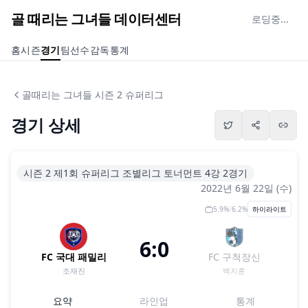
골 때리는 그녀들 데이터센터
로딩중...
홈
시즌
경기
팀
선수
감독
통계
골때리는 그녀들 시즌 2 슈퍼리그
경기 상세
시즌 2 제1회 슈퍼리그 조별리그 토너먼트 4강 2경기
2022년 6월 22일 (수)
5.9
%
/
6.2
%
하이라이트
6:0
FC 국대 패밀리
FC 구척장신
조재진
백지훈
요약
라인업
통계