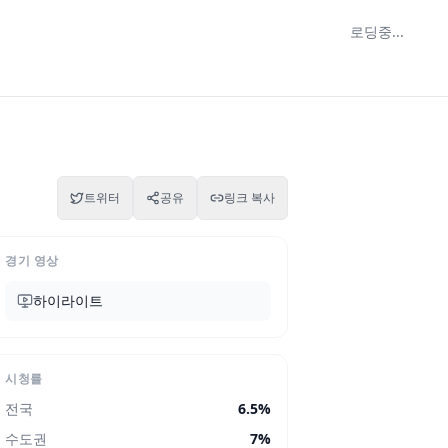
로딩중...
트위터
공유
링크 복사
경기 영상
하이라이트
시청률
전국
6.5
%
수도권
7
%