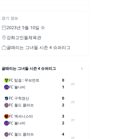
경기 정보
2023년 5월 10일 수
강화고인돌체육관
골때리는 그녀들 시즌 4 슈퍼리그
골때리는 그녀들 시즌 4 슈퍼리그
FC 탑걸 : 무브먼트
0
FT
FC 불나비
1
FC 구척장신
0
FT
FC 월드 클라쓰
2
FC 액셔니스타
3
FT
FC 불나비
2
FC 월드 클라쓰
4
FT