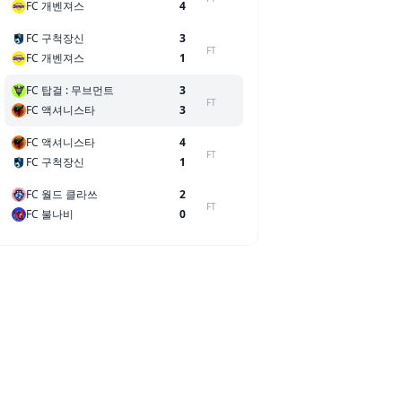
FC 개벤져스
4
FC 구척장신
3
FT
FC 개벤져스
1
FC 탑걸 : 무브먼트
3
FT
FC 액셔니스타
3
FC 액셔니스타
4
FT
FC 구척장신
1
FC 월드 클라쓰
2
FT
FC 불나비
0