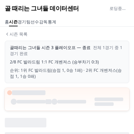
골 때리는 그녀들 데이터센터
로딩중...
홈
시즌
경기
팀
선수
감독
통계
시즌 목록
골때리는 그녀들 시즌 3 플레이오프
—
종료
전체
1
경기 중
1
경기 완료
2/8
FC 발라드림
1
:
1
FC 개벤져스
(승부차기 0:3)
순위:
1위 FC 발라드림(승점 1, 0승 1패) · 2위 FC 개벤져스(승
점 1, 1승 0패)