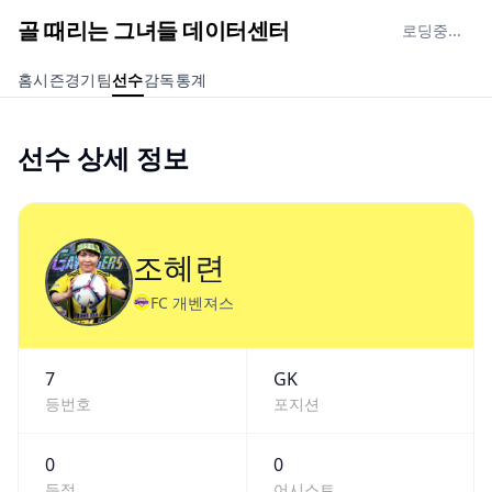
골 때리는 그녀들 데이터센터
로딩중...
홈
시즌
경기
팀
선수
감독
통계
선수 상세 정보
조혜련
FC 개벤져스
7
GK
등번호
포지션
0
0
득점
어시스트