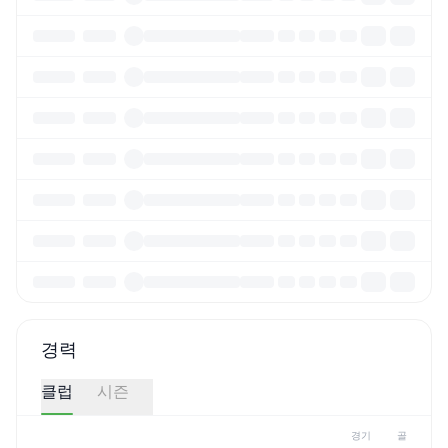
경력
클럽
시즌
경기
골