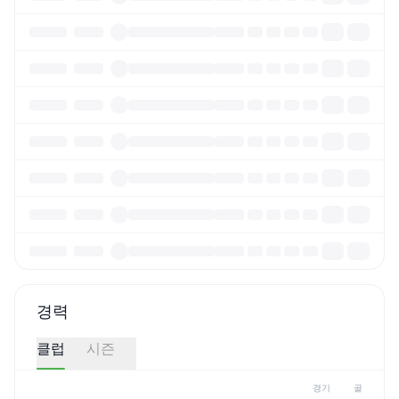
경력
클럽
시즌
경기
골