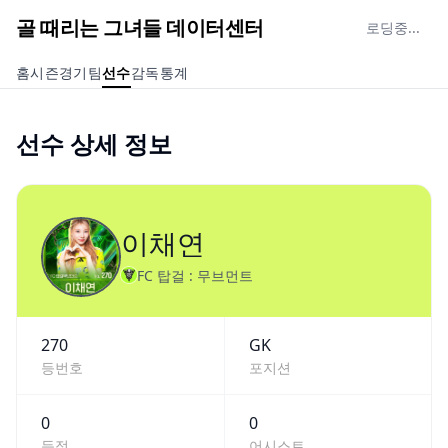
골 때리는 그녀들 데이터센터
로딩중...
홈
시즌
경기
팀
선수
감독
통계
선수 상세 정보
이채연
FC 탑걸 : 무브먼트
270
GK
등번호
포지션
0
0
득점
어시스트