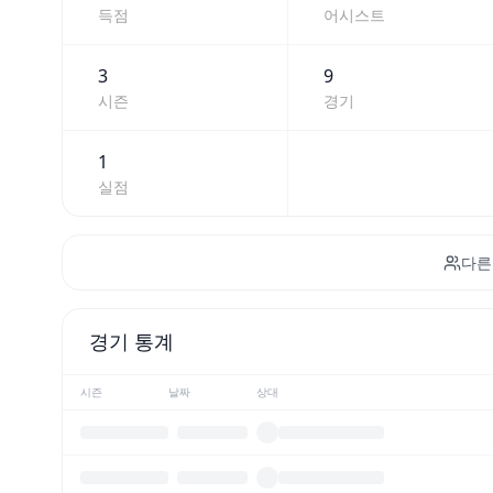
득점
어시스트
3
9
시즌
경기
1
실점
다른
경기 통계
시즌
날짜
상대