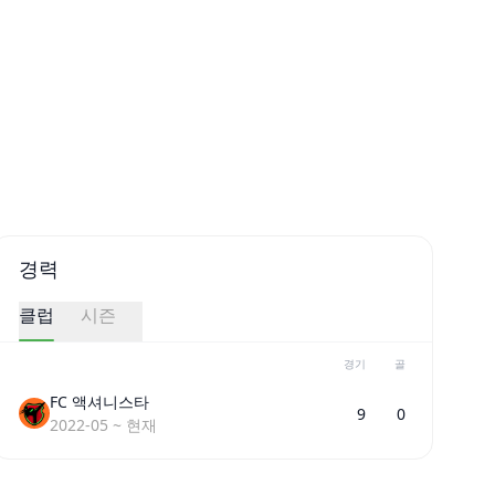
경력
클럽
시즌
경기
골
FC 액셔니스타
9
0
2022-05
~
현재