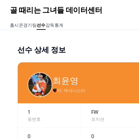
골 때리는 그녀들 데이터센터
홈
시즌
경기
팀
선수
감독
통계
선수 상세 정보
최윤영
FC 액셔니스타
1
FW
등번호
포지션
0
0