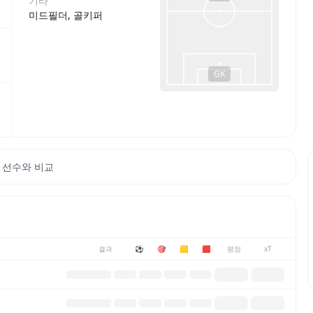
기타
미드필더, 골키퍼
GK
 선수와 비교
결과
⚽
🎯
🟨
🟥
평점
xT