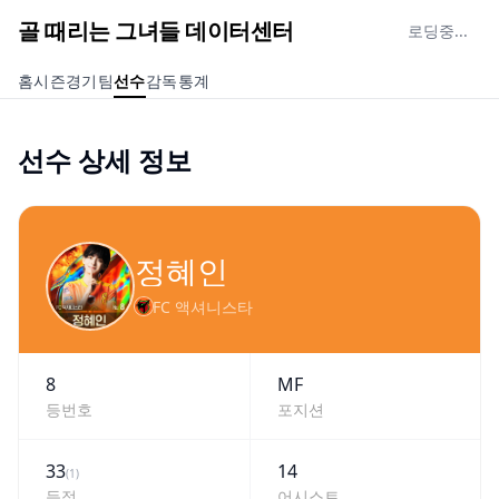
골 때리는 그녀들 데이터센터
로딩중...
홈
시즌
경기
팀
선수
감독
통계
선수 상세 정보
정혜인
FC 액셔니스타
8
MF
등번호
포지션
33
14
(
1
)
득점
어시스트