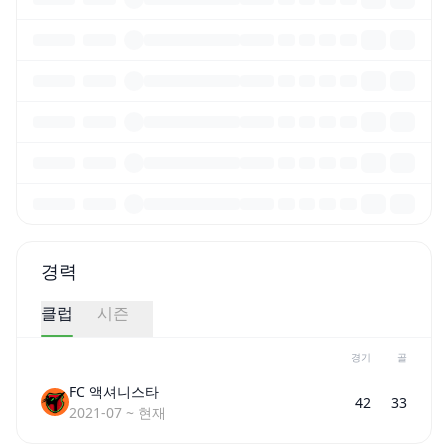
경력
클럽
시즌
경기
골
FC 액셔니스타
42
33
2021-07
~
현재