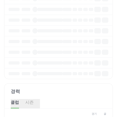
경력
클럽
시즌
경기
골