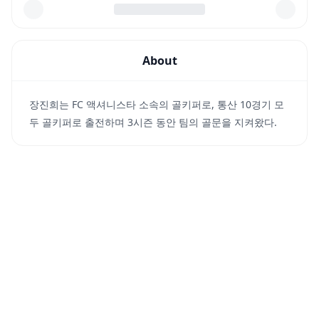
About
장진희는 FC 액셔니스타 소속의 골키퍼로, 통산 10경기 모
두 골키퍼로 출전하며 3시즌 동안 팀의 골문을 지켜왔다.