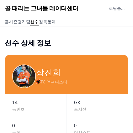
골 때리는 그녀들 데이터센터
로딩중...
홈
시즌
경기
팀
선수
감독
통계
선수 상세 정보
장진희
FC 액셔니스타
14
GK
등번호
포지션
0
0
득점
어시스트