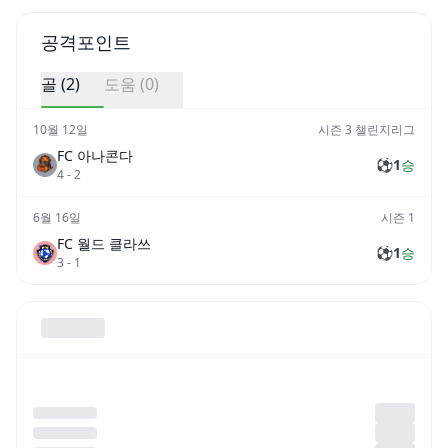
공격포인트
골 (
2
)
도움 (
0
)
10월 12일
시즌 3 챌린지리그
FC 아나콘다
⚽
1
승
4
-
2
6월 16일
시즌 1
FC 월드 클라쓰
⚽
1
승
3
-
1