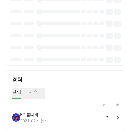
경력
클럽
시즌
경기
골
FC 불나비
13
2
2021-02
~
현재