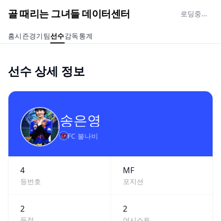
골 때리는 그녀들 데이터센터
로딩중...
홈
시즌
경기
팀
선수
감독
통계
선수 상세 정보
송은영
FC 불나비
4
MF
등번호
포지션
2
2
득점
어시스트